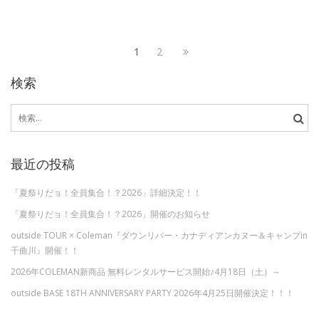
投
Page
Page
Next
1
2
稿
page
検索
の
検
ペ
索:
ー
最近の投稿
ジ
送
「夏祭りだョ！全員集合！？2026」詳細決定！！
り
「夏祭りだョ！全員集合！？2026」開催のお知らせ
outside TOUR × Coleman『ダウンリバー・カナディアンカヌー＆キャンプin
千曲川』開催！！
2026年COLEMAN新商品 無料レンタルサービス開始♪4月18日（土）～
outside BASE 18TH ANNIVERSARY PARTY 2026年4月25日開催決定！！！