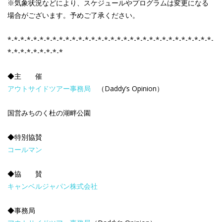
※気象状況などにより、スケジュールやプログラムは変更になる
場合がございます。予めご了承ください。
*-*-*-*-*-*-*-*-*-*-*-*-*-*-*-*-*-*-*-*-*-*-*-*-*-*-*-*-*-*-*-*-
*-*-*-*-*-*-*-*-*
◆主 催
アウトサイドツアー事務局
（Daddy’s Opinion）
国営みちのく杜の湖畔公園
◆特別協賛
コールマン
◆協 賛
キャンベルジャパン株式会社
◆事務局