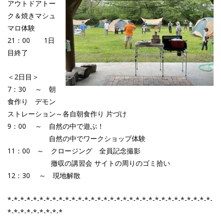
アウトドアトー
ク＆焼きマシュ
マロ体験
21：00 1日
目終了
＜2日目＞
7：30 ～ 朝
食作り デモン
ストレーション～各自朝食作り 片づけ
9：00 ～ 自然の中で遊ぶ！
自然の中でワークショップ体験
11：00 ～ クロージング 全員記念撮影
撤収の講習会 サイトの周りのゴミ拾い
12：30 ～ 現地解散
*-*-*-*-*-*-*-*-*-*-*-*-*-*-*-*-*-*-*-*-*-*-*-*-*-*-*-*-*-*-*-*-
*-*-*-*-*-*-*-*-*