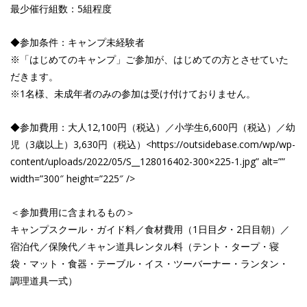
最少催行組数：5組程度
◆参加条件：キャンプ未経験者
※「はじめてのキャンプ」ご参加が、はじめての方とさせていた
だきます。
※1名様、未成年者のみの参加は受け付けておりません。
◆参加費用：大人12,100円（税込）／小学生6,600円（税込）／幼
児（3歳以上）3,630円（税込）<https://outsidebase.com/wp/wp-
content/uploads/2022/05/S__128016402-300×225-1.jpg” alt=””
width=”300″ height=”225″ />
＜参加費用に含まれるもの＞
キャンプスクール・ガイド料／食材費用（1日目夕・2日目朝）／
宿泊代／保険代／キャン道具レンタル料（テント・タープ・寝
袋・マット・食器・テーブル・イス・ツーバーナー・ランタン・
調理道具一式）