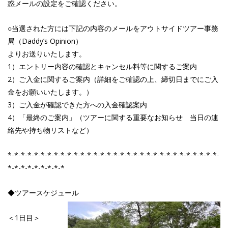
惑メールの設定をご確認ください。
○当選された方には下記の内容のメールをアウトサイドツアー事務
局（Daddy’s Opinion）
よりお送りいたします。
1）エントリー内容の確認とキャンセル料等に関するご案内
2）ご入金に関するご案内（詳細をご確認の上、締切日までにご入
金をお願いいたします。）
3）ご入金が確認できた方への入金確認案内
4）「最終のご案内」（ツアーに関する重要なお知らせ 当日の連
絡先や持ち物リストなど）
*-*-*-*-*-*-*-*-*-*-*-*-*-*-*-*-*-*-*-*-*-*-*-*-*-*-*-*-*-*-*-*-
*-*-*-*-*-*-*-*-*
◆ツアースケジュール
＜1日目＞