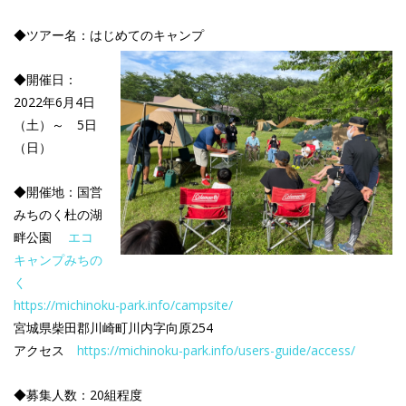
◆ツアー名：はじめてのキャンプ
◆開催日：
2022年6月4日
（土）～ 5日
（日）
◆開催地：国営
みちのく杜の湖
畔公園
エコ
キャンプみちの
く
https://michinoku-park.info/campsite/
宮城県柴田郡川崎町川内字向原254
アクセス
https://michinoku-park.info/users-guide/access/
◆募集人数：20組程度