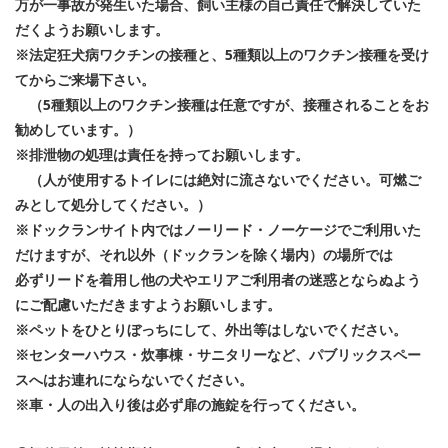
万が一事故が発生いた場合、飼い主様の自己責任で解決していた
だくようお願いします。
※法定狂犬病ワクチンの接種と、5種類以上のワクチン接種を受け
てからご来場下さい。
（5種類以上のワクチン接種は任意ですが、接種されることをお
勧めしています。）
※排泄物の処理は責任を持ってお願いします。
（人が使用するトイレには絶対に流さないでください。可燃ご
みとして処分してください。）
※ドックランサイト内ではノーリード・ノーケージでご利用いた
だけますが、それ以外（ドックランを除く場内）の場所では
必ずリードを着用し他の犬やエリアご利用者の迷惑とならぬよう
にご配慮いただきますようお願いします。
※ペットをひとりぼっちにして、外出等はしないでください。
※センターハウス・炊事棟・サニタリーなど、パブリックスペー
スへはお連れにならないでください。
※車・人の出入り後は必ず扉の施錠を行ってください。