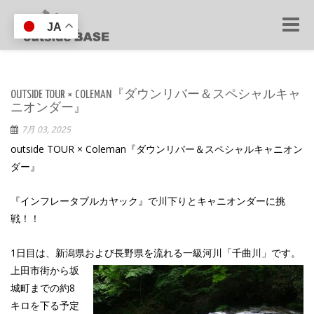
Toggle
JA
naviga
OUTSIDE TOUR × COLEMAN『ダウンリバー＆スペシャルキャ
ニオンダー』
7月 03, 2025
outside TOUR × Coleman『ダウンリバー＆スペシャルキャニオン
ダー』
『インフレータブルカヤック』で川下りとキャニオンダーに挑
戦！！
1日目は、新潟県および長野県を流れる一級河川「千曲川」です。
上田市街から坂
城町までの約8
キロを下る予定