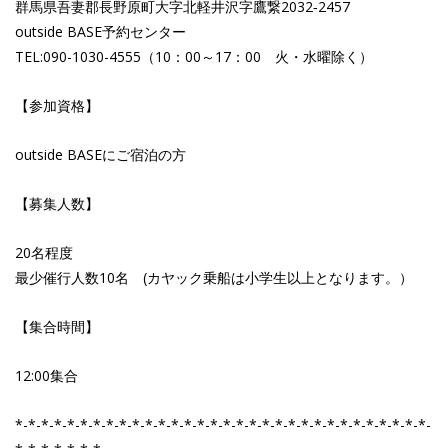
群馬県吾妻郡長野原町大字北軽井沢字鷹繋2032‐2457
outside BASE予約センター
TEL:090-1030-4555（10：00～17：00 火・水曜除く）
【参加資格】
outside BASEにご宿泊の方
【募集人数】
20名程度
最少催行人数10名 (カヤック乗船は小学生以上となります。）
【集合時間】
12:00集合
*-*-*-*-*-*-*-*-*-*-*-*-*-*-*-*-*-*-*-*-*-*-*-*-*-*-*-*-*-*-*-*-